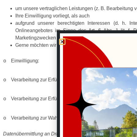
um unsere vertraglichen Leistungen (z. B. Bearbeitung v
Ihre Einwilligung vorliegt, als auch
aufgrund unserer berechtigten Interessen (d. h. In
Onlineangebotes im Sinne des Art. 6 Abs. 1 lit. f.
Marketingzwecken sowie Erhebung von Zugriffsdaten und
Gerne möchten wir Ihnen aufzeigen, wo die vorstehend
o Einwilligung:
o Verarbeitung zur Erfüllung unserer Leistungen und Durch
o Verarbeitung zur Erfüllung unserer rechtlichen Verpflichtu
o Verarbeitung zur Wahrung unserer berechtigten Interessen
Datenübermittlung an Dritte