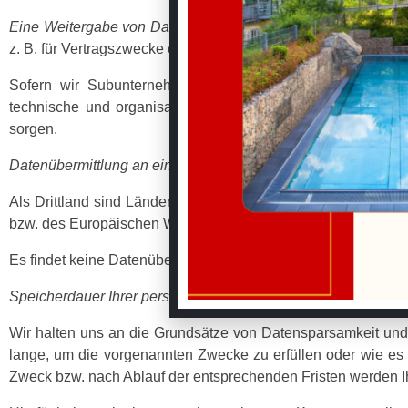
Eine Weitergabe von Daten an Dritte erfolgt nur im Rahmen 
z. B. für Vertragszwecke erforderlich ist oder auf Grundlage b
Sofern wir Subunternehmer einsetzen, um unsere Leistung
technische und organisatorische Maßnahmen, um für den S
sorgen.
Datenübermittlung an ein Drittland oder eine internationale O
Als Drittland sind Länder zu verstehen, in denen die DSGVO 
bzw. des Europäischen Wirtschaftsraums.
Es findet keine Datenübermittlung an ein Drittland oder eine i
Speicherdauer Ihrer personenbezogenen Daten
Wir halten uns an die Grundsätze von Datensparsamkeit und 
lange, um die vorgenannten Zwecke zu erfüllen oder wie es d
Zweck bzw. nach Ablauf der entsprechenden Fristen werden Ih