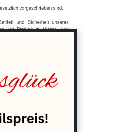
esetzlich vorgeschrieben sind,
Betrieb und Sicherheit unseres
ung von Profilen zu Werbe- und
und Art. 7 DSGVO
DSGVO
DSGVO
SGVO