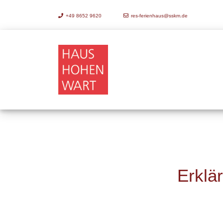
+49 8652 9620
res-ferienhaus@sskm.de
Erklä