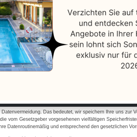
der gesetzlichen Vorgaben.
Wir geben die Daten der Nutzer an D
erechtigter Interessen an wirtschaftlichem und effektivem Betrie
en bereitzustellen, ergreifen wir geeignete rechtliche Vo
chutz der personenbezogenen Daten gemäß den einschlägige
rganisation
kein unmittelbar geltendes Recht ist. Dies umfasst grundsätzl
nternationale Organisation ohne Ihre Einwilligung oder ohne ges
Datenvermeidung. Das bedeutet, wir speichern Ihre uns zur V
ie vom Gesetzgeber vorgesehenen vielfältigen Speicherfristen f
re Datenroutinemäßig und entsprechend den gesetzlichen Vorsc