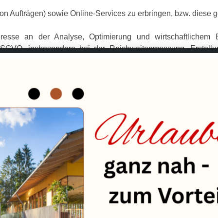
on Aufträgen) sowie Online-Services zu erbringen, bzw. diese g
teresse an der Analyse, Optimierung und wirtschaftlichem 
 DSGVO, insbesondere bei der Reichweitenmessung, Erstell
 Einsatz der Dienste von Drittanbietern).
en Rechtgrundlagen in der DSGVO geregelt sind:
Art. 6 Abs. 1 lit. a. 
führung vertraglicher Maßnahmen:
Art. 6 Abs. 1 lit. b. 
ngen:
Art. 6 Abs. 1 lit. c. 
:
Art. 6 Abs. 1 lit. f. D