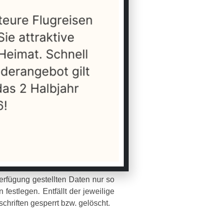
ritte nur dann weiter, wenn dies
b unseres Geschäftsbetriebes.
rkehrungen sowie entsprechende
n gesetzlichen Vorschriften zu
ich alle Länder außerhalb der EU
etzliche Grundlage statt.
erfügung gestellten Daten nur so
estlegen. Entfällt der jeweilige
hriften gesperrt bzw. gelöscht.